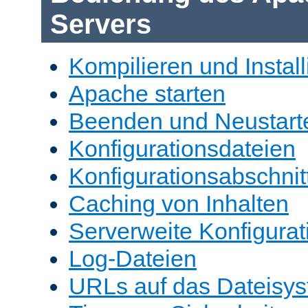
Servers
Kompilieren und Install
Apache starten
Beenden und Neustart
Konfigurationsdateien
Konfigurationsabschnit
Caching von Inhalten
Serverweite Konfigurat
Log-Dateien
URLs auf das Dateisys