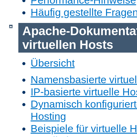
Performance-Hinweise
Häufig gestellte Frage
Apache-Dokumentat
virtuellen Hosts
Übersicht
Namensbasierte virtuel
IP-basierte virtuelle Ho
Dynamisch konfiguriert
Hosting
Beispiele für virtuelle 