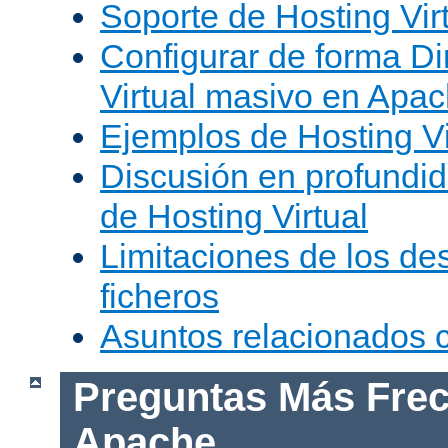
Soporte de Hosting Vir
Configurar de forma Di
Virtual masivo en Apa
Ejemplos de Hosting Vi
Discusión en profundid
de Hosting Virtual
Limitaciones de los de
ficheros
Asuntos relacionados
Preguntas Más Frec
Apache