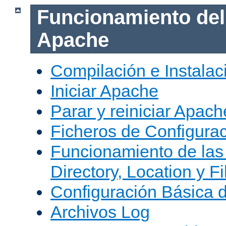
Funcionamiento del
Apache
Compilación e Instala
Iniciar Apache
Parar y reiniciar Apach
Ficheros de Configura
Funcionamiento de las
Directory, Location y Fi
Configuración Básica 
Archivos Log