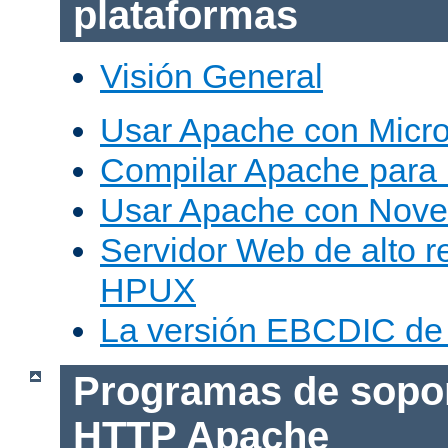
plataformas
Visión General
Usar Apache con Micr
Compilar Apache para
Usar Apache con Nove
Servidor Web de alto r
HPUX
La versión EBCDIC de
Programas de sopor
HTTP Apache