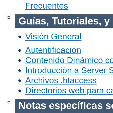
Frecuentes
Guías, Tutoriales, 
Visión General
Autentificación
Contenido Dinámico c
Introducción a Server 
Archivos .htaccess
Directorios web para c
Notas específicas s