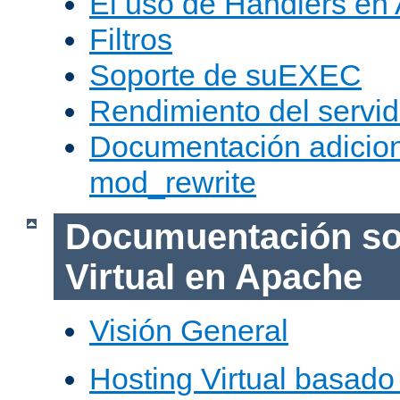
El uso de Handlers en
Filtros
Soporte de suEXEC
Rendimiento del servid
Documentación adicion
mod_rewrite
Documuentación so
Virtual en Apache
Visión General
Hosting Virtual basad