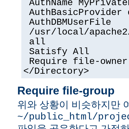
AuthName MyPrivate
AuthBasicProvider 
AuthDBMUserFile
/usr/local/apache2
all
Satisfy All
Require file-owner
</Directory>
Require file-group
위와 상황이 비슷하지만 
~/public_html/proje
파일을 공유한다고 가정하