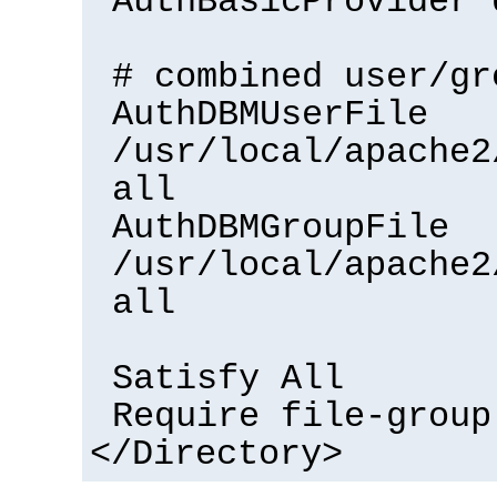
AuthBasicProvider 
# combined user/gr
AuthDBMUserFile
/usr/local/apache2
all
AuthDBMGroupFile
/usr/local/apache2
all
Satisfy All
Require file-group
</Directory>