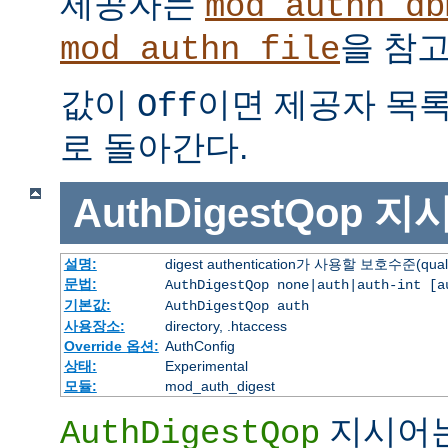
제공자는
mod_authn_db
을 참고
mod_authn_file
값이
이면 제공자 목
Off
로 돌아간다.
AuthDigestQop
지
설명:
digest authentication가 사용할 보호수준(quali
문법:
AuthDigestQop none|auth|auth-int [a
기본값:
AuthDigestQop auth
사용장소:
directory, .htaccess
Override 옵션:
AuthConfig
상태:
Experimental
모듈:
mod_auth_digest
지시어
AuthDigestQop