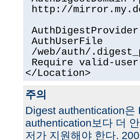
http://mirror.my.d
AuthDigestProvider
AuthUserFile
/web/auth/.digest_
Require valid-user
</Location>
주의
Digest authentication은 
authentication보다 
저가 지원해야 한다. 200