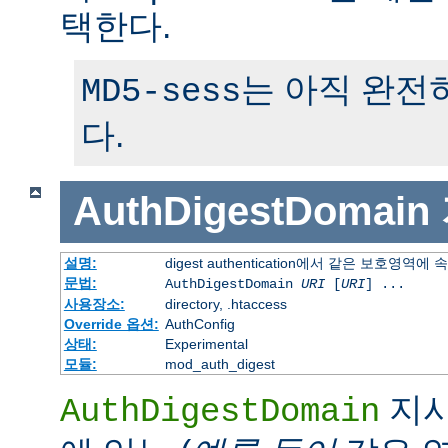
택한다.
는 아직 완전
MD5-sess
다.
AuthDigestDomain
설명:
digest authentication에서 같은 보호영역에
문법:
AuthDigestDomain
URI
[
URI
] ...
사용장소:
directory, .htaccess
Override 옵션:
AuthConfig
상태:
Experimental
모듈:
mod_auth_digest
지시
AuthDigestDomain