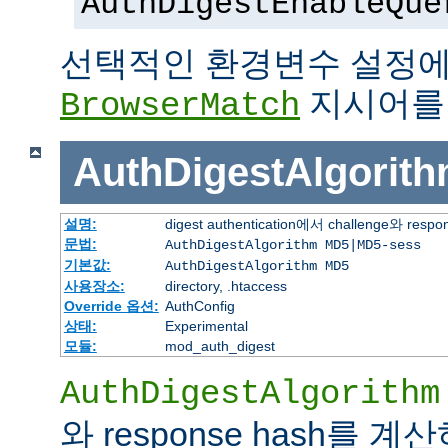
AuthDigestEnableQue
선택적인 환경변수 설정에
지시어를
BrowserMatch
AuthDigestAlgorit
설명:
digest authentication에서 challenge
문법:
AuthDigestAlgorithm MD5|MD5-sess
기본값:
AuthDigestAlgorithm MD5
사용장소:
directory, .htaccess
Override 옵션:
AuthConfig
상태:
Experimental
모듈:
mod_auth_digest
AuthDigestAlgorithm
와 response hash를