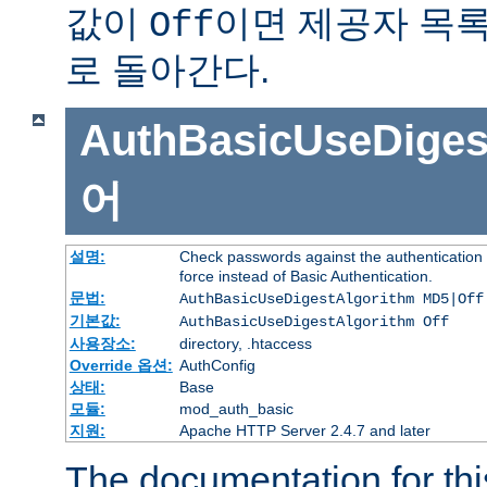
값이
이면 제공자 목
Off
로 돌아간다.
AuthBasicUseDiges
어
설명:
Check passwords against the authentication p
force instead of Basic Authentication.
문법:
AuthBasicUseDigestAlgorithm MD5|Off
기본값:
AuthBasicUseDigestAlgorithm Off
사용장소:
directory, .htaccess
Override 옵션:
AuthConfig
상태:
Base
모듈:
mod_auth_basic
지원:
Apache HTTP Server 2.4.7 and later
The documentation for thi