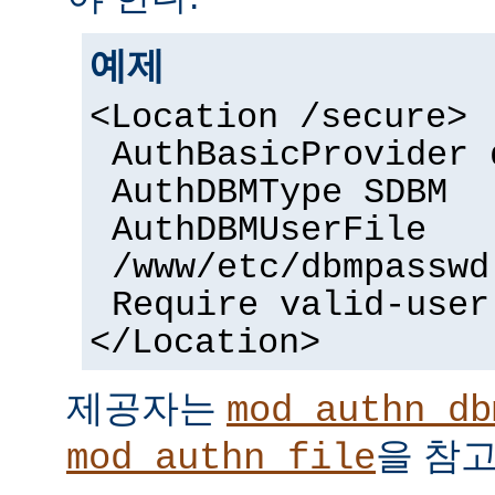
예제
<Location /secure>
AuthBasicProvider 
AuthDBMType SDBM
AuthDBMUserFile
/www/etc/dbmpasswd
Require valid-user
</Location>
제공자는
mod_authn_db
을 참고
mod_authn_file