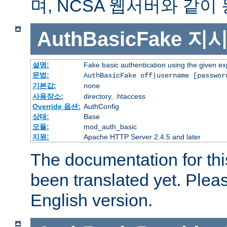
며, NCSA 웹서버와 같이
AuthBasicFake
지
설명:
Fake basic authentication using the given 
문법:
AuthBasicFake off|username [passwor
기본값:
none
사용장소:
directory, .htaccess
Override 옵션:
AuthConfig
상태:
Base
모듈:
mod_auth_basic
지원:
Apache HTTP Server 2.4.5 and later
The documentation for thi
been translated yet. Plea
English version.