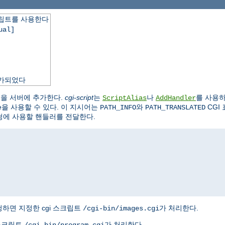
스크립트를 사용한다
ual]
추가되었다
동을 서버에 추가한다.
cgi-script
는
나
를 사용하
ScriptAlias
AddHandler
 type을 사용할 수 있다. 이 지시어는
와
CGI
PATH_INFO
PATH_TRANSLATED
청에 사용할 핸들러를 전달한다.
청하면 지정한 cgi 스크립트
가 처리한다.
/cgi-bin/images.cgi
 스크립트
가 처리한다.
/cgi-bin/program.cgi