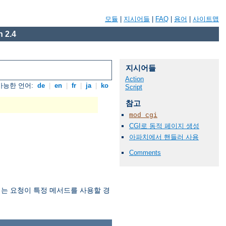
모듈
|
지시어들
|
FAQ
|
용어
|
사이트맵
 2.4
지시어들
Action
가능한 언어:
de
|
en
|
fr
|
ja
|
ko
Script
참고
mod_cgi
CGI로 동적 페이지 생성
아파치에서 핸들러 사용
Comments
는 요청이 특정 메서드를 사용할 경