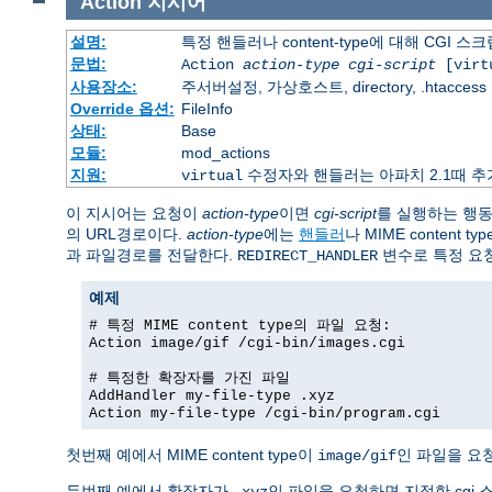
Action
지시어
설명:
특정 핸들러나 content-type에 대해 CGI 
문법:
Action
action-type
cgi-script
[virt
사용장소:
주서버설정, 가상호스트, directory, .htaccess
Override 옵션:
FileInfo
상태:
Base
모듈:
mod_actions
지원:
수정자와 핸들러는 아파치 2.1때 
virtual
이 지시어는 요청이
action-type
이면
cgi-script
를 실행하는 행
의 URL경로이다.
action-type
에는
핸들러
나 MIME content
과 파일경로를 전달한다.
변수로 특정 요
REDIRECT_HANDLER
예제
# 특정 MIME content type의 파일 요청:
Action image/gif /cgi-bin/images.cgi
# 특정한 확장자를 가진 파일
AddHandler my-file-type .xyz
Action my-file-type /cgi-bin/program.cgi
첫번째 예에서 MIME content type이
인 파일을 요
image/gif
두번째 예에서 확장자가
인 파일을 요청하면 지정한 cgi
.xyz