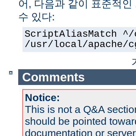
어, 다음과 같이 표준적인
수 있다:
ScriptAliasMatch ^/
/usr/local/apache/c
Comments
Notice:
This is not a Q&A sect
should be pointed towar
documentation or serve