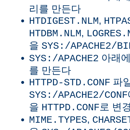
리를 만든다
,
HTDIGEST.NLM
HTPA
,
HTDBM.NLM
LOGRES.
을
SYS:/APACHE2/BI
아래
SYS:/APACHE2
를 만든다
파
HTTPD-STD.CONF
SYS:/APACHE2/CONF
을
로 변
HTTPD.CONF
,
MIME.TYPES
CHARSE