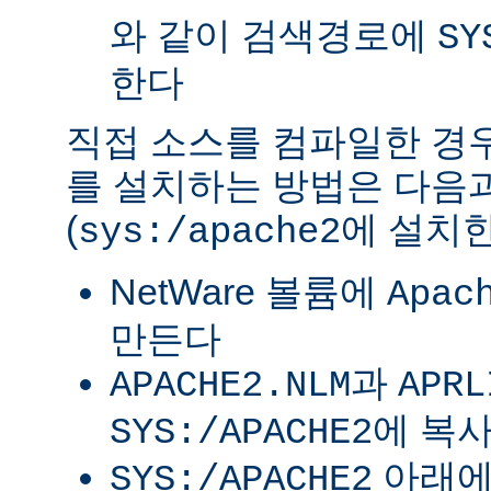
와 같이 검색경로에
SY
한다
직접 소스를 컴파일한 경우 
를 설치하는 방법은 다음
(
에 설치한
sys:/apache2
NetWare 볼륨에
Apac
만든다
과
APACHE2.NLM
APRL
에 복
SYS:/APACHE2
아래
SYS:/APACHE2