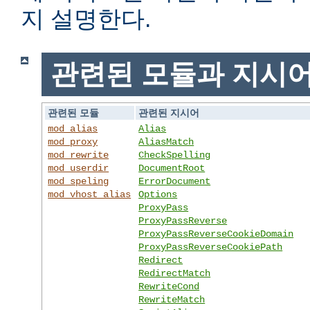
지 설명한다.
관련된 모듈과 지시
관련된 모듈
관련된 지시어
mod_alias
Alias
mod_proxy
AliasMatch
mod_rewrite
CheckSpelling
mod_userdir
DocumentRoot
mod_speling
ErrorDocument
mod_vhost_alias
Options
ProxyPass
ProxyPassReverse
ProxyPassReverseCookieDomain
ProxyPassReverseCookiePath
Redirect
RedirectMatch
RewriteCond
RewriteMatch