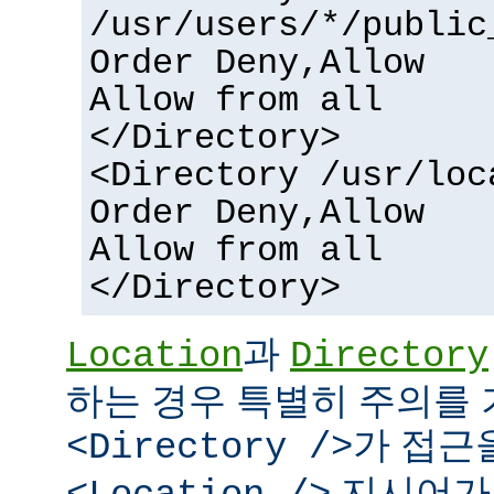
/usr/users/*/public
Order Deny,Allow
Allow from all
</Directory>
<Directory /usr/loc
Order Deny,Allow
Allow from all
</Directory>
과
Location
Directory
하는 경우 특별히 주의를 
가 접근
<Directory />
지시어가 