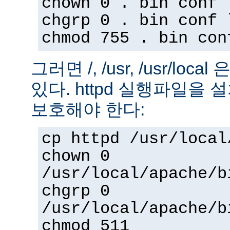
chown 0 . bin conf 
chgrp 0 . bin conf 
chmod 755 . bin con
그러면 /, /usr, /usr/loc
있다. httpd 실행파일을
보호해야 한다:
cp httpd /usr/local
chown 0
/usr/local/apache/b
chgrp 0
/usr/local/apache/b
chmod 511