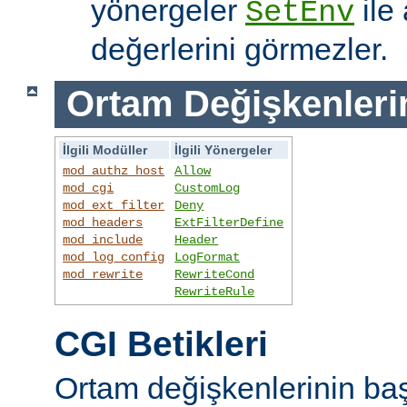
yönergeler
ile
SetEnv
değerlerini görmezler.
Ortam Değişkenleri
İlgili Modüller
İlgili Yönergeler
mod_authz_host
Allow
mod_cgi
CustomLog
mod_ext_filter
Deny
mod_headers
ExtFilterDefine
mod_include
Header
mod_log_config
LogFormat
mod_rewrite
RewriteCond
RewriteRule
CGI Betikleri
Ortam değişkenlerinin ba