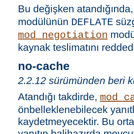
Bu değişken atandığında
modülünün
süzg
DEFLATE
modü
mod_negotiation
kaynak teslimatını redded
no-cache
2.2.12 sürümünden beri ku
Atandığı takdirde,
mod_c
önbelleklenebilecek yanıtl
kaydetmeyecektir. Bu orta
yanıtın halihazırda mevcut