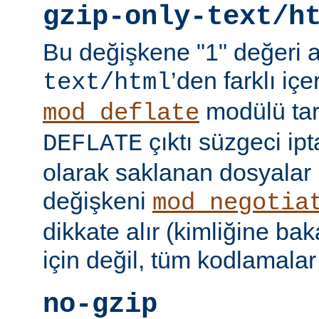
gzip-only-text/h
Bu değişkene "1" değeri 
’den farklı içer
text/html
modülü tar
mod_deflate
çıktı süzgeci ipta
DEFLATE
olarak saklanan dosyalar 
değişkeni
mod_negotia
dikkate alır (kimliğine ba
için değil, tüm kodlamalar
no-gzip