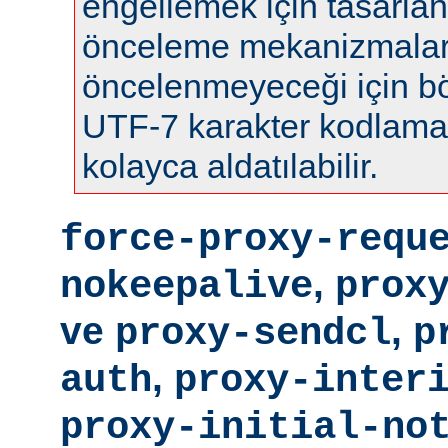
engellemek için tasarla
önceleme mekanizmalar
öncelenmeyeceği için böy
UTF-7 karakter kodlamas
kolayca aldatılabilir.
force-proxy-requ
,
nokeepalive
prox
ve
,
proxy-sendcl
p
,
auth
proxy-inter
proxy-initial-no