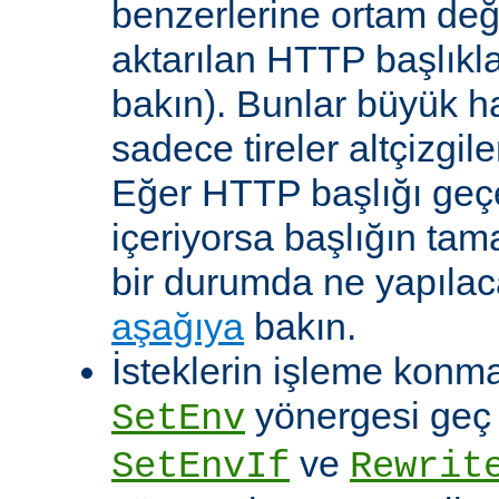
benzerlerine ortam değ
aktarılan HTTP başlıkla
bakın). Bunlar büyük h
sadece tireler altçizgil
Eğer HTTP başlığı geçe
içeriyorsa başlığın tam
bir durumda ne yapılac
aşağıya
bakın.
İsteklerin işleme konma
yönergesi geç ça
SetEnv
ve
SetEnvIf
Rewrit