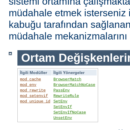
sistemi ortamına çalışmakt
müdahale etmek isterseniz i
kabuğu tarafından sağlanan
müdahale mekanizmalarını k
Ortam Değişkenleri
İlgili Modüller
İlgili Yönergeler
mod_cache
BrowserMatch
mod_env
BrowserMatchNoCase
mod_rewrite
PassEnv
mod_setenvif
RewriteRule
mod_unique_id
SetEnv
SetEnvIf
SetEnvIfNoCase
UnsetEnv