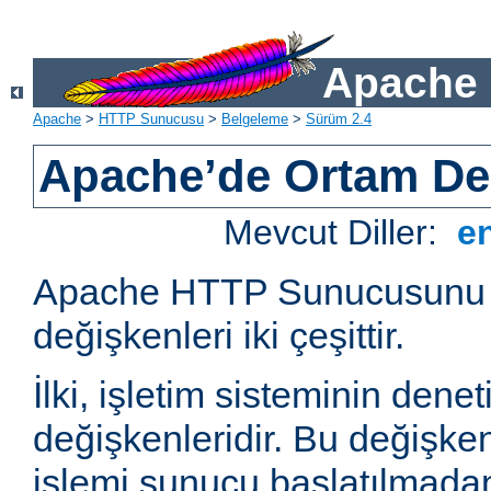
Apache 
Apache
>
HTTP Sunucusu
>
Belgeleme
>
Sürüm 2.4
Apache’de Ortam Değ
Mevcut Diller:
e
Apache HTTP Sunucusunu e
değişkenleri iki çeşittir.
İlki, işletim sisteminin dene
değişkenleridir. Bu değişke
işlemi sunucu başlatılmadan