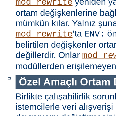
yeniden y
mod_rewrite
ortam değişkenlerine bağl
mümkün kılar. Yalnız şuna
’ta
ön
mod_rewrite
ENV:
belirtilen değişkenler ort
değillerdir. Onlar
mod_re
modüllerden erişilemeyen 
Özel Amaçlı Ortam 
Birlikte çalışabilirlik soru
istemcilerle veri alışverişi