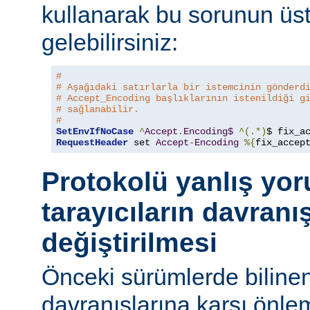
kullanarak bu sorunun üs
gelebilirsiniz:
#
# Aşağıdaki satırlarla bir istemcinin gönderd
# Accept_Encoding başlıklarının istenildiği g
# sağlanabilir.
#
SetEnvIfNoCase
^
Accept
.
Encoding$
^(.*)
$ fix_a
RequestHeader
 set 
Accept
-
Encoding
%{
fix_accep
Protokolü yanlış yo
tarayıcıların davranı
değiştirilmesi
Önceki sürümlerde bilinen
davranışlarına karşı önle