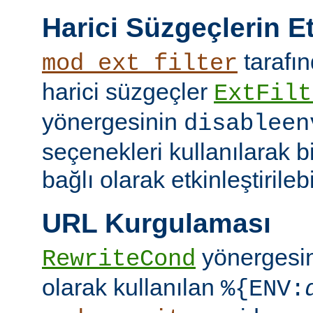
Harici Süzgeçlerin Et
tarafın
mod_ext_filter
harici süzgeçler
ExtFilt
yönergesinin
disableen
seçenekleri kullanılarak 
bağlı olarak etkinleştirilebil
URL Kurgulaması
yönergesi
RewriteCond
olarak kullanılan
%{ENV: