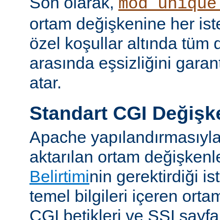
Son olarak,
mod_unique
ortam değişkenine her iste
özel koşullar altında tüm d
arasında eşsizliğini garan
atar.
Standart CGI Değişke
Apache yapılandırmasıyl
aktarılan ortam değişken
Belirtimi
nin gerektirdiği i
temel bilgileri içeren ort
CGI betikleri ve SSI sayf