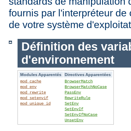
standards de manipulation 
fournis par l'interpréteur d
de votre système d'exploitat
Définition des varia
d'environnement
Modules Apparentés
Directives Apparentées
mod_cache
BrowserMatch
mod_env
BrowserMatchNoCase
mod_rewrite
PassEnv
mod_setenvif
RewriteRule
mod_unique_id
SetEnv
SetEnvIf
SetEnvIfNoCase
UnsetEnv