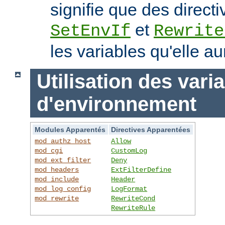
signifie que des directi
et
SetEnvIf
Rewrite
les variables qu'elle au
Utilisation des vari
d'environnement
Modules Apparentés
Directives Apparentées
mod_authz_host
Allow
mod_cgi
CustomLog
mod_ext_filter
Deny
mod_headers
ExtFilterDefine
mod_include
Header
mod_log_config
LogFormat
mod_rewrite
RewriteCond
RewriteRule