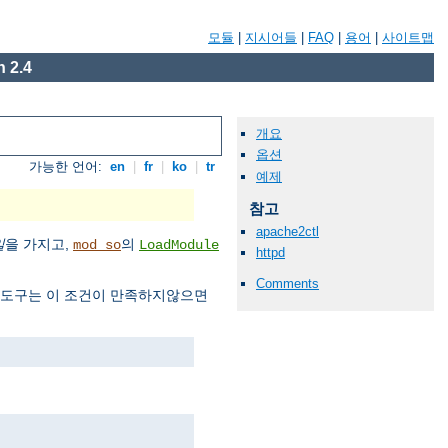
모듈
|
지시어들
|
FAQ
|
용어
|
사이트맵
 2.4
개요
옵션
가능한 언어:
en
|
fr
|
ko
|
tr
예제
참고
apache2ctl
일
을 가지고,
의
mod_so
LoadModule
httpd
Comments
도구는 이 조건이 만족하지않으면