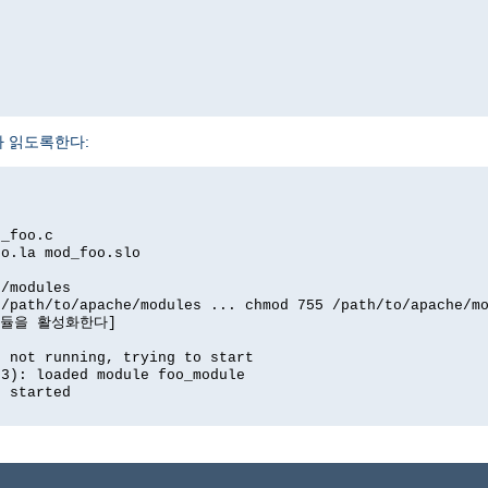
 읽도록한다:
d_foo.c
oo.la mod_foo.slo
e/modules
 /path/to/apache/modules ... chmod 755 /path/to/apache/m
' 모듈을 활성화한다]
d not running, trying to start
03): loaded module foo_module
d started