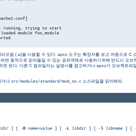
pache2.conf]
t running, trying to start
 loaded module foo_module
arted
러리모음 (.a)을 사용할 수 있다.
도구는 확장자를 보고 자동으로 C 
apxs
 동적으로 읽어들일 수 있는 공유객체로 사용하기위해 반드시 오브젝트를 위
하면 된다. 다른 C 컴파일러는 설명서를 참고하거나
가 오브젝트파일
apxs
하거나
소스파일을 읽어봐라.
src/modules/standard/mod_so.c
cdir
] [ -
D
name
=
value
] [ -
L
libdir
] [ -
l
libname
] [ 