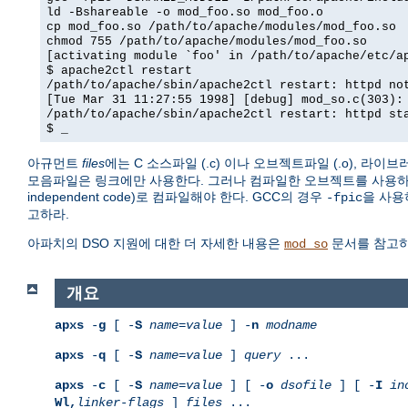
ld -Bshareable -o mod_foo.so mod_foo.o
cp mod_foo.so /path/to/apache/modules/mod_foo.so
chmod 755 /path/to/apache/modules/mod_foo.so
[activating module `foo' in /path/to/apache/etc/a
$ apache2ctl restart
/path/to/apache/sbin/apache2ctl restart: httpd no
[Tue Mar 31 11:27:55 1998] [debug] mod_so.c(303):
/path/to/apache/sbin/apache2ctl restart: httpd st
$ _
아규먼트
files
에는 C 소스파일 (.c) 이나 오브젝트파일 (.o), 라이브
모음파일은 링크에만 사용한다. 그러나 컴파일한 오브젝트를 사용하려면
independent code)로 컴파일해야 한다. GCC의 경우
을 사용
-fpic
고하라.
아파치의 DSO 지원에 대한 더 자세한 내용은
문서를 참고
mod_so
개요
apxs
-
g
[ -
S
name
=
value
] -
n
modname
apxs
-
q
[ -
S
name
=
value
]
query
...
apxs
-
c
[ -
S
name
=
value
] [ -
o
dsofile
] [ -
I
in
Wl,
linker-flags
]
files
...