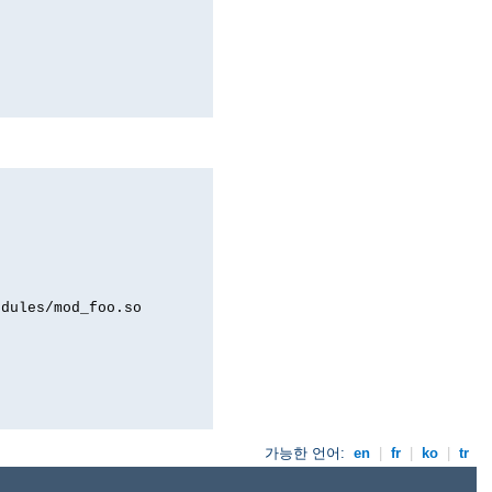
odules/mod_foo.so
가능한 언어:
en
|
fr
|
ko
|
tr