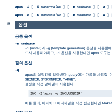
apxs
-
i
[ -
S
name
=
value
] [ -
n
modname
] [ -
a
] 
apxs
-
e
[ -
S
name
=
value
] [ -
n
modname
] [ -
a
] 
옵션
공통 옵션
-n
modname
(install)과
(template generation) 옵션
-i
-g
드시 사용해야하고,
옵션을 사용한다면
도구는 
-i
apxs
질의 옵션
-q
의 설정값을 알아낸다.
query
에는 다음을 사용할 수
apxs
,
,
.
SBINDIR
SYSCONFDIR
TARGET
설정을 직접 알아낼때 사용한다.
INC=-I`apxs -q INCLUDEDIR`
예를 들어, 아파치 C 헤더파일을 직접 접근한다면 Makef