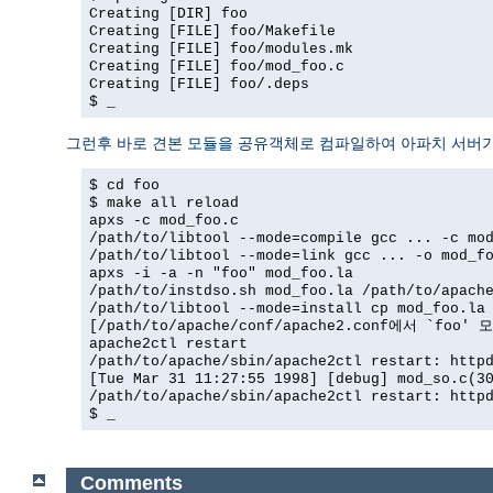
Creating [DIR] foo
Creating [FILE] foo/Makefile
Creating [FILE] foo/modules.mk
Creating [FILE] foo/mod_foo.c
Creating [FILE] foo/.deps
$ _
그런후 바로 견본 모듈을 공유객체로 컴파일하여 아파치 서버가
$ cd foo
$ make all reload
apxs -c mod_foo.c
/path/to/libtool --mode=compile gcc ... -c mo
/path/to/libtool --mode=link gcc ... -o mod_f
apxs -i -a -n "foo" mod_foo.la
/path/to/instdso.sh mod_foo.la /path/to/apach
/path/to/libtool --mode=install cp mod_foo.la
[/path/to/apache/conf/apache2.conf에서 `foo
apache2ctl restart
/path/to/apache/sbin/apache2ctl restart: http
[Tue Mar 31 11:27:55 1998] [debug] mod_so.c(3
/path/to/apache/sbin/apache2ctl restart: http
$ _
Comments