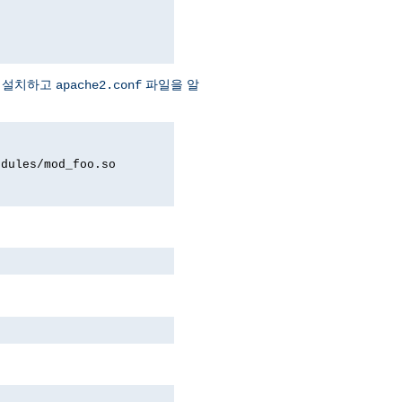
에 설치하고
파일을 알
apache2.conf
odules/mod_foo.so