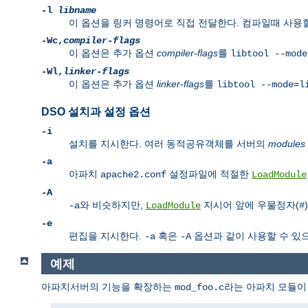
-l
libname
이 옵션을 링커 명령어로 직접 전달한다. 컴파일때 사용
-Wc,
compiler-flags
이 옵션은 추가 옵션
compiler-flags
를
libtool --mode
-Wl,
linker-flags
이 옵션은 추가 옵션
linker-flags
를
libtool --mode=l
DSO 설치과 설정 옵션
-i
설치를 지시한다. 여러 동적공유객체를 서버의
modules
-a
아파치
설정파일에 적절한
apache2.conf
LoadModule
-A
와 비슷하지만,
지시어 앞에 우물정자(
-a
LoadModule
#
-e
편집을 지시한다.
혹은
옵션과 같이 사용할 수 있
-a
-A
예제
아파치서버의 기능을 확장하는
라는 아파치 모듈이
mod_foo.c