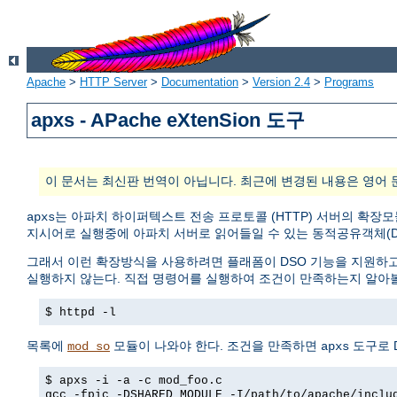
Apache
>
HTTP Server
>
Documentation
>
Version 2.4
>
Programs
apxs - APache eXtenSion 도구
이 문서는 최신판 번역이 아닙니다. 최근에 변경된 내용은 영어 
는 아파치 하이퍼텍스트 전송 프로토콜 (HTTP) 서버의 확장
apxs
지시어로 실행중에 아파치 서버로 읽어들일 수 있는 동적공유객체(D
그래서 이런 확장방식을 사용하려면 플래폼이 DSO 기능을 지원하
실행하지 않는다. 직접 명령어를 실행하여 조건이 만족하는지 알아볼
$ httpd -l
목록에
모듈이 나와야 한다. 조건을 만족하면
도구로 
mod_so
apxs
$ apxs -i -a -c mod_foo.c
gcc -fpic -DSHARED_MODULE -I/path/to/apache/inclu