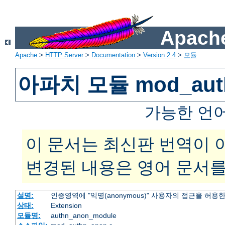
Apache
Apache
>
HTTP Server
>
Documentation
>
Version 2.4
>
모듈
아파치 모듈 mod_aut
가능한 언
이 문서는 최신판 번역이 
변경된 내용은 영어 문서를
설명:
인증영역에 "익명(anonymous)" 사용자의 접근을 허용
상태:
Extension
모듈명:
authn_anon_module