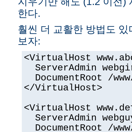
지우기만 해도 (1.2 이전
한다.
훨씬 더 교활한 방법도 있
보자:
<VirtualHost www.ab
ServerAdmin webgi
DocumentRoot /www
</VirtualHost>
<VirtualHost www.de
ServerAdmin webgu
DocumentRoot /www