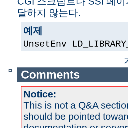
CGI 스크립트나 SSI 페
달하지 않는다.
예제
UnsetEnv LD_LIBRARY
Comments
Notice:
This is not a Q&A sect
should be pointed towar
documentation or serve