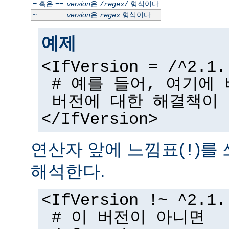
혹은
version
은
형식이다
=
==
/
regex
/
version
은
형식이다
~
regex
예제
<IfVersion = /^2.1.
# 예를 들어, 여기에
버전에 대한 해결책이
</IfVersion>
연산자 앞에 느낌표(
)를
!
해석한다.
<IfVersion !~ ^2.1.
# 이 버전이 아니면