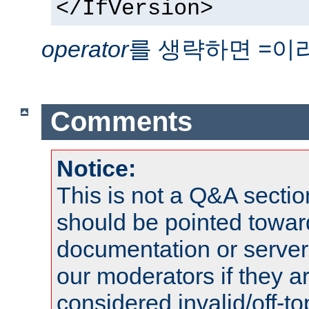
</IfVersion>
operator
를 생략하면
이
=
Comments
Notice:
This is not a Q&A sect
should be pointed towar
documentation or serve
our moderators if they a
considered invalid/off-t