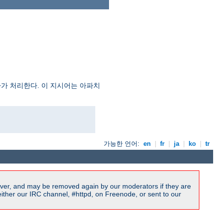
자가 처리한다. 이 지시어는 아파치
가능한 언어:
en
|
fr
|
ja
|
ko
|
tr
ver, and may be removed again by our moderators if they are
ither our IRC channel, #httpd, on Freenode, or sent to our