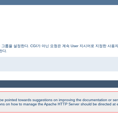
그룹을 설정한다. CGI가 아닌 요청은 계속 User 지시어로 지정한 사용
체한다.
be pointed towards suggestions on improving the documentation or ser
tions on how to manage the Apache HTTP Server should be directed at e