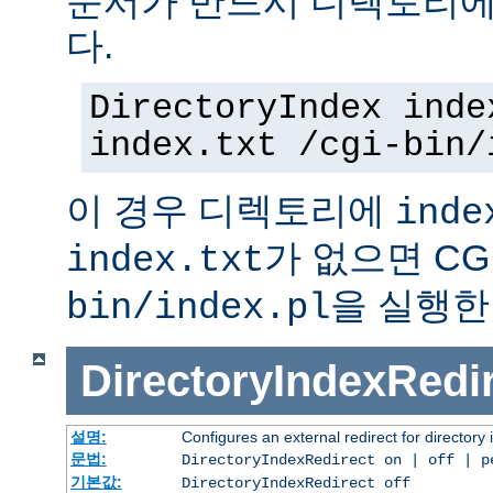
문서가 반드시 디렉토리에
다.
DirectoryIndex inde
index.txt /cgi-bin/
이 경우 디렉토리에
inde
가 없으면 C
index.txt
을 실행한
bin/index.pl
DirectoryIndexRedi
설명:
Configures an external redirect for directory
문법:
DirectoryIndexRedirect on | off | 
기본값:
DirectoryIndexRedirect off