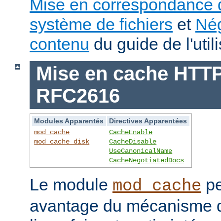
Mise en correspondance 
système de fichiers
et
Nég
contenu
du guide de l'utili
Mise en cache HTTP 
RFC2616
Modules Apparentés
Directives Apparentées
mod_cache
CacheEnable
mod_cache_disk
CacheDisable
UseCanonicalName
CacheNegotiatedDocs
Le module
pe
mod_cache
avantage du mécanisme 